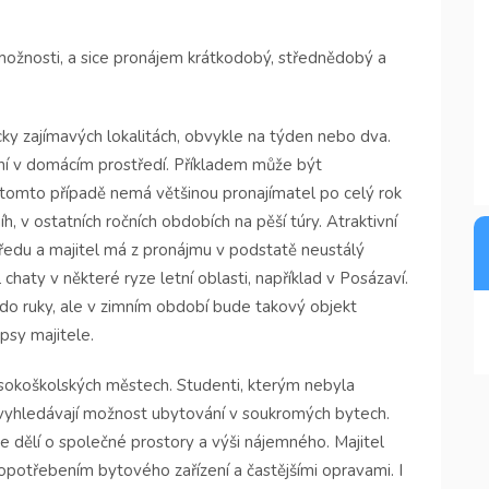
možnosti, a sice pronájem krátkodobý, střednědobý a
icky zajímavých lokalitách, obvykle na týden nebo dva.
ání v domácím prostředí. Příkladem může být
V tomto případě nemá většinou pronajímatel po celý rok
íh, v ostatních ročních obdobích na pěší túry. Atraktivní
ředu a majitel má z pronájmu v podstatě neustálý
chaty v některé ryze letní oblasti, například v Posázaví.
y do ruky, ale v zimním období bude takový objekt
psy majitele.
sokoškolských městech. Studenti, kterým nebyla
í, vyhledávají možnost ubytování v soukromých bytech.
se dělí o společné prostory a výši nájemného. Majitel
opotřebením bytového zařízení a častějšími opravami. I