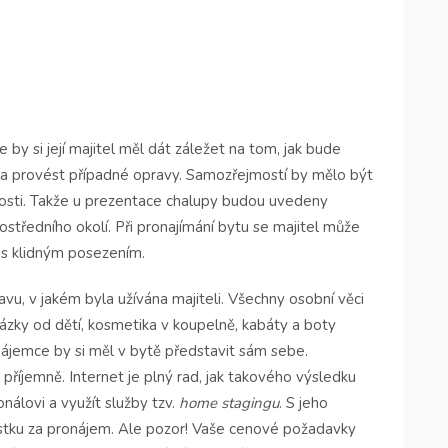
že by si její majitel měl dát záležet na tom, jak bude
t a provést případné opravy. Samozřejmostí by mělo být
tosti. Takže u prezentace chalupy budou uvedeny
rostředního okolí. Při pronajímání bytu se majitel může
u s klidným posezením.
u, v jakém byla užívána majiteli. Všechny osobní věci
rázky od dětí, kosmetika v koupelně, kabáty a boty
ájemce by si měl v bytě představit sám sebe.
příjemně. Internet je plný rad, jak takového výsledku
álovi a využít služby tzv.
home stagingu
. S jeho
ástku za pronájem. Ale pozor! Vaše cenové požadavky