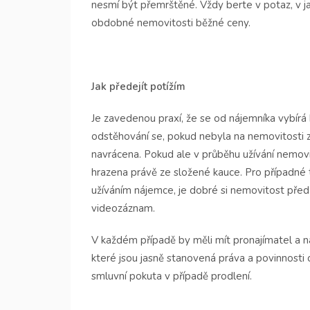
nesmí být přemrštěné. Vždy berte v potaz, v ja
obdobné nemovitosti běžné ceny.
Jak předejít potížím
Je zavedenou praxí, že se od nájemníka vybírá k
odstěhování se, pokud nebyla na nemovitosti 
navrácena. Pokud ale v průběhu užívání nemovit
hrazena právě ze složené kauce. Pro případné tah
užíváním nájemce, je dobré si nemovitost pře
videozáznam.
V každém případě by měli mít pronajímatel a
které jsou jasně stanovená práva a povinnosti 
smluvní pokuta v případě prodlení.