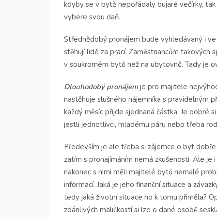
kdyby se v bytě nepořádaly bujaré večírky, tak 
vybere svou daň.
Střednědobý pronájem bude vyhledávaný i ve m
stěhují lidé za prací. Zaměstnancům takových s
v soukromém bytě než na ubytovně. Tady je ovš
Dlouhodobý pronájem
je pro majitele nejvýhod
nastěhuje slušného nájemníka s pravidelným př
každý měsíc přijde sjednaná částka. Je dobré s
jestli jednotlivci, mladému páru nebo třeba rod
Především je ale třeba si zájemce o byt dobře 
zatím s pronajímáním nemá zkušenosti. Ale je i 
nakonec s nimi měli majitelé bytů nemalé problé
informací. Jaká je jeho finanční situace a záva
tedy jaká životní situace ho k tomu přiměla? 
zdánlivých maličkostí si lze o dané osobě ses