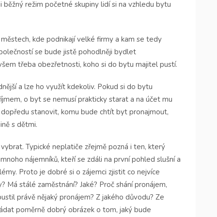
i běžný režim početné skupiny lidí si na vzhledu bytu
ěstech, kde podnikají velké firmy a kam se tedy
polečností se bude jistě pohodlněji bydlet
em třeba obezřetnosti, koho si do bytu majitel pustí.
nější a lze ho využít kdekoliv. Pokud si do bytu
íjmem, o byt se nemusí prakticky starat a na účet mu
i dopředu stanovit, komu bude chtít byt pronajmout,
ině s dětmi.
vybrat. Typické neplatiče zřejmě pozná i ten, který
mnoho nájemníků, kteří se zdáli na první pohled slušní a
my. Proto je dobré si o zájemci zjistit co nejvíce
zky? Má stálé zaměstnání? Jaké? Proč shání pronájem,
Opustil právě nějaký pronájem? Z jakého důvodu? Ze
kládat poměrně dobrý obrázek o tom, jaký bude