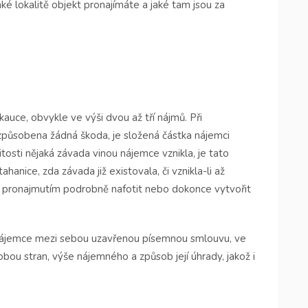
ké lokalitě objekt pronajímáte a jaké tam jsou za
auce, obvykle ve výši dvou až tří nájmů. Při
způsobena žádná škoda, je složená částka nájemci
osti nějaká závada vinou nájemce vznikla, je tato
anice, zda závada již existovala, či vznikla-li až
d pronajmutím podrobně nafotit nebo dokonce vytvořit
 nájemce mezi sebou uzavřenou písemnou smlouvu, ve
obou stran, výše nájemného a způsob její úhrady, jakož i