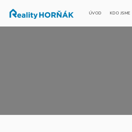
ÚVOD
KDO JSME