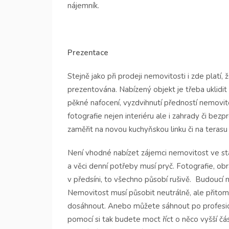
nájemník.
Prezentace
Stejně jako při prodeji nemovitosti i zde platí, 
prezentována. Nabízený objekt je třeba uklidi
pěkné nafocení, vyzdvihnutí předností nemovi
fotografie nejen interiéru ale i zahrady či bezp
zaměřit na novou kuchyňskou linku či na teras
Není vhodné nabízet zájemci nemovitost ve stav
a věci denní potřeby musí pryč. Fotografie, ob
v předsíni, to všechno působí rušivě.
Budoucí n
Nemovitost musí působit neutrálně, ale přitom 
dosáhnout. Anebo můžete sáhnout po profesion
pomocí si tak budete moct říct o něco vyšší č