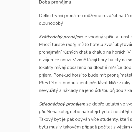
Doba pronájmu
Délku trvání pronájmu můžeme rozdělit na tři 
dlouhodobý.
Krátkodobý pronájem
je vhodný spíše v turist
Mnozí turisté raději místo hotelu zvolí ubytov
pronajímání různých chat a chalup na horách. 
o zájemce nouzi. V zimě lákají hory turisty na sn
lokality mívají obsazeno na dlouhé měsíce dop
příjem. Poněkud horší to bude mít pronajímatel 
Přes léto si budou klienti předávat klíče z ruk
nevyužitý a náklady na jeho údržbu půjdou z ka
Střednědobý pronájem
se dobře uplatní ve vy
přidělena kolej, nebo na koleji bydlet nechtěj
Takový byt je pak obýván více studenty, kteří 
bytu musí v takovém případě počítat s větším 