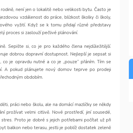
odině, není jen o lokalitě nebo velikosti bytu. Často je
jezdovou vzdálenost do práce, blízkost školky či školy,
ového vyžití. Když se k tomu přidají různé představy
lý proces si zaslouží pečlivé plánování.
. Sepište si, co je pro každého člena nejdůležitější.
ruje dobrou dopravní dostupnost. Nejlepší je sepsat si
e, co je opravdu nutné a co je „pouze“ přáním. Tím se
í. A pokud plánujete nový domov teprve po prodeji
s přechodným obdobím.
ěti, práci nebo školu, ale na domácí mazlíčky se někdy
 prožívat velmi citlivě. Nové prostředí, jiní sousedé,
tres. Proto je dobré s jejich potřebami počítat už při
yt balkon nebo terasu, jestli je poblíž dostatek zeleně