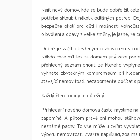
Najít nový domov, kde se bude dobře žít celé r
potřeba skloubit několik odlišných potřeb. Do
bezpečné okolí pro děti i možnosti volnočas
o bydlení a obavy z velké změny, je jasné, že ce
Dobré je začít otevřeným rozhovorem v rodině
Někdo chce mít les za domem, jiný zase prefe
přehledný seznam priorit, ze kterého vyplyn
vyhnete zbytečným kompromisům při hledán
stávající nemovitosti, nezapomeňte počítat 
Každý člen rodiny je důležitý
Při hledání nového domova často myslíme na d
zapomíná. A přitom právě oni mohou stěhování
neznámé pachy. To vše může u zvířat vyvolat s
výběru nemovitosti. Zvažte například, zda má b