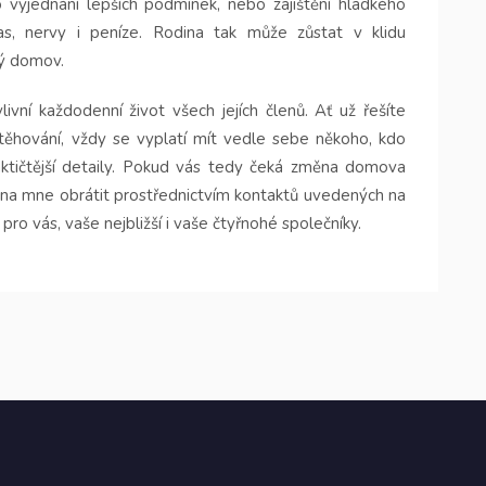
o vyjednání lepších podmínek, nebo zajištění hladkého
s, nervy i peníze. Rodina tak může zůstat v klidu
vý domov.
livní každodenní život všech jejích členů. Ať už řešíte
stěhování, vždy se vyplatí mít vedle sebe někoho, kdo
raktičtější detaily. Pokud vás tedy čeká změna domova
e na mne obrátit prostřednictvím kontaktů uvedených na
o vás, vaše nejbližší i vaše čtyřnohé společníky.