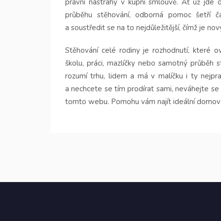
právní nástrahy v kupní smlouvě. Ať už jde 
průběhu stěhování, odborná pomoc šetří ča
a soustředit se na to nejdůležitější, čímž je no
Stěhování celé rodiny je rozhodnutí, které ov
školu, práci, mazlíčky nebo samotný průběh 
rozumí trhu, lidem a má v malíčku i ty nejp
a nechcete se tím prodírat sami, neváhejte s
tomto webu. Pomohu vám najít ideální domov pr