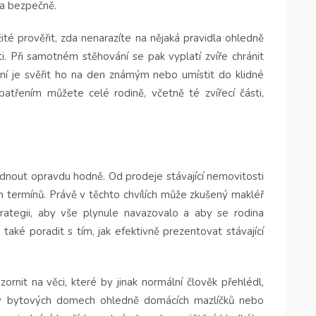
 a bezpečně.
ité prověřit, zda nenarazíte na nějaká pravidla ohledně
i. Při samotném stěhování se pak vyplatí zvíře chránit
ní je svěřit ho na den známým nebo umístit do klidné
atřením můžete celé rodině, včetně té zvířecí části,
ládnout opravdu hodně. Od prodeje stávající nemovitosti
h termínů. Právě v těchto chvílích může zkušený makléř
rategii, aby vše plynule navazovalo a aby se rodina
aké poradit s tím, jak efektivně prezentovat stávající
nit na věci, které by jinak normální člověk přehlédl,
í v bytových domech ohledně domácích mazlíčků nebo