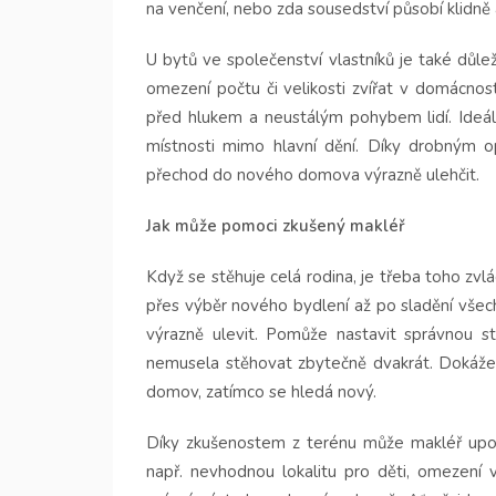
na venčení, nebo zda sousedství působí klidně
U bytů ve společenství vlastníků je také důlež
omezení počtu či velikosti zvířat v domácnost
před hlukem a neustálým pohybem lidí. Ideál
místnosti mimo hlavní dění. Díky drobným op
přechod do nového domova výrazně ulehčit.
Jak může pomoci zkušený makléř
Když se stěhuje celá rodina, je třeba toho zv
přes výběr nového bydlení až po sladění všec
výrazně ulevit. Pomůže nastavit správnou st
nemusela stěhovat zbytečně dvakrát. Dokáže t
domov, zatímco se hledá nový.
Díky zkušenostem z terénu může makléř upozor
např. nevhodnou lokalitu pro děti, omezen