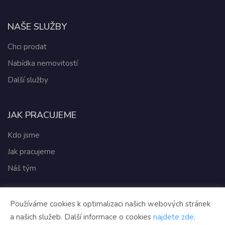
NAŠE SLUŽBY
Chci prodat
Nabídka nemovitostí
Další služby
JAK PRACUJEME
Kdo jsme
Jak pracujeme
Náš tým
Vytvořeno v systému
CHYTRÝ WEB RK
Používáme cookies k optimalizaci našich webových stránek
Tomawell s.r.o. © 2026
a našich služeb. Další informace o cookies
najdete zde
.