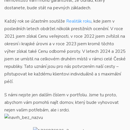
nemovitostí vám mohu garantovat, že odhad, který
dostanete, bude stát na pevných základech.
Každý rok se účastním soutěže
Realiťák roku
,
kde jsem v
posledních letech obdržel několik prestižních ocenění. V roce
2021 jsem získal Cenu veřejnosti, v roce 2022 jsem zvítězil na
okresní i krajské úrovni a v roce 2023 jsem kromě těchto
výher získal také Cenu odborné poroty. V letech 2024 a 2025
jsem se umístil na celkovém druhém místě v rámci celé České
republiky. Tato uznání jsou pro nás potvrzením naší cesty –
přistupovat ke každému klientovi individuálně a s maximální
péčí.
S námi nejste jen dalším číslem v portfoliu. Jsme tu proto,
abychom vám pomohli najít domov, který bude vyhovovat
nejen vašim potřebám, ale i srdci.