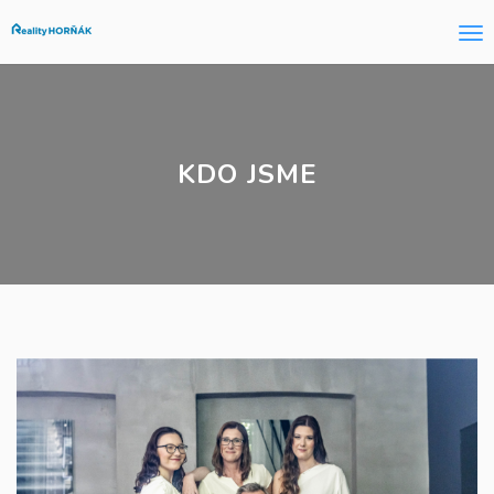
Me
KDO JSME