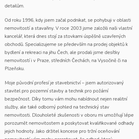
detailům.
Od roku 1996, kdy jsem začal podnikat, se pohybuji v oblasti
nemovitostí a stavařiny. V roce 2003 jsme založili naši vlastní
kancelář, která dnes stojí za stovkami úspěšně uzavřených
obchodů. Specializujeme se především na prodej objektů k
bydlení a rekreaci na jihu Čech, ale prodali jsme desítky
nemovitostí i v Praze, středních Čechách, na Vysočině či na
Plzeňsku.
Moje původní profesí je stavebnictví – jsem autorizovaný
stavitel pro pozemní stavby a technik pro požární
bezpečnost. Díky tomu vám mohu nabídnout nejen realitní
služby, ale také odborný pohled na technický stav
nemovitosti. Dlouholeté zkušenosti v oboru mi umožňují lépe
porozumět nemovitostem a poskytovat kvalifikované odhady
jejich hodnoty. Jako držitel koncese pro tržní oceňování