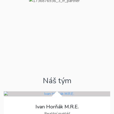
Náš tým
Ivan Horňák M.R.E.
Realitní makléř