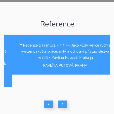
Reference
Recenze z Firmy.cz ⭐️⭐️⭐️⭐️⭐️ Jako vždy velice rychlé
vyřízení, skvělá práce, milý a ochotný přístup Bezva
realiťák Pavlína Putová, Praha
PAVLÍNA PUTOVÁ, PRAHA